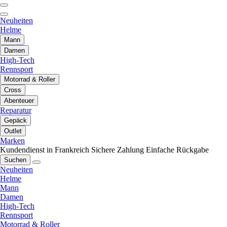
Neuheiten
Helme
Mann
Damen
High-Tech
Rennsport
Motorrad & Roller
Cross
Abenteuer
Reparatur
Gepäck
Outlet
Marken
Kundendienst in Frankreich
Sichere Zahlung
Einfache Rückgabe
Suchen
Neuheiten
Helme
Mann
Damen
High-Tech
Rennsport
Motorrad & Roller