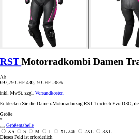
RST
Motorradkombi Damen Tra
Ab
697,79 CHF
430,19 CHF
-38%
inkl. MwSt. zzgl.
Versandkosten
Entdecken Sie die Damen-Motorradanzug RST Tractech Evo D3O, der Sic
Größe
*
Größentabelle
XS
S
M
L
XL
24h
2XL
3XL
Dieses Feld ist erforderlich