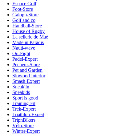
Espace Golf
Foot-Store
Galopp-Store
Golf and co
Handball-Store
House of Rugby
La sellerie de Maé
Made in Paradis
Nauti-wave
On-Fight
Padel-Expert
Pecheur-Store
Pet and Garden
Slowood Interior
Smash-Expert
Sneak'In
Sneakids
Sport is good
Training-Fit
Trek-Expert
Triathlon-Expert
TripnBikers
Vélo-Store
Winter-Expert