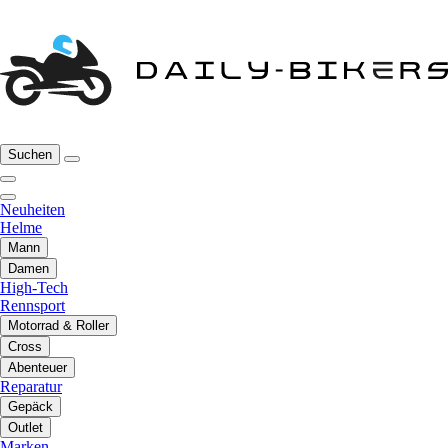
Suchen
Neuheiten
Helme
Mann
Damen
High-Tech
Rennsport
Motorrad & Roller
Cross
Abenteuer
Reparatur
Gepäck
Outlet
Marken