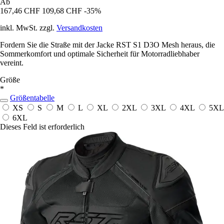
Ab
167,46 CHF
109,68 CHF
-35%
inkl. MwSt. zzgl.
Versandkosten
Fordern Sie die Straße mit der Jacke RST S1 D3O Mesh heraus, die
Sommerkomfort und optimale Sicherheit für Motorradliebhaber
vereint.
Größe
*
Größentabelle
XS
S
M
L
XL
2XL
3XL
4XL
5XL
6XL
Dieses Feld ist erforderlich