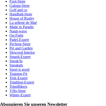
Foot-Store
Galopp-Store
Golf and co
Handball-Store
House of Rugby
La sellerie de Maé
Made in Paradis
Nauti-wave
On-Fight
Padel-Expert
Pecheur-Store
Pet and Garden
Slowood Interior
Smash-Expert
Sneak'In
Sneakids
Sport is good
Training-Fit
Trek-Expert
Triathlon-Expert
TripnBikers
Vélo-Store
Winter-Expert
Abonnieren Sie unseren Newsletter