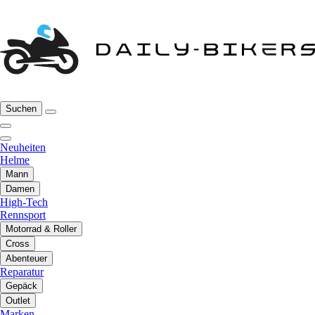
Suchen
Neuheiten
Helme
Mann
Damen
High-Tech
Rennsport
Motorrad & Roller
Cross
Abenteuer
Reparatur
Gepäck
Outlet
Marken