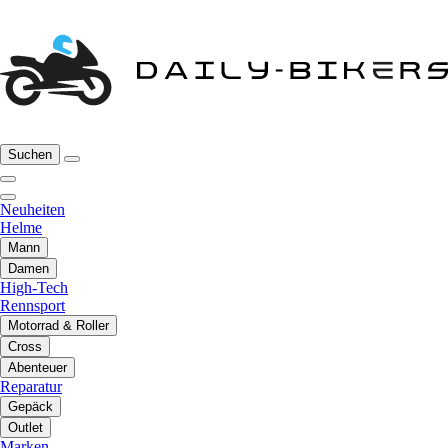
Suchen
Neuheiten
Helme
Mann
Damen
High-Tech
Rennsport
Motorrad & Roller
Cross
Abenteuer
Reparatur
Gepäck
Outlet
Marken