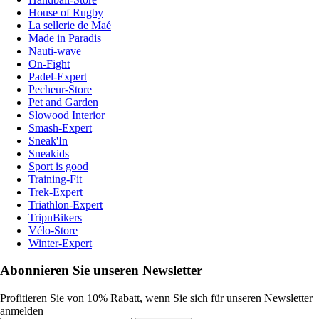
House of Rugby
La sellerie de Maé
Made in Paradis
Nauti-wave
On-Fight
Padel-Expert
Pecheur-Store
Pet and Garden
Slowood Interior
Smash-Expert
Sneak'In
Sneakids
Sport is good
Training-Fit
Trek-Expert
Triathlon-Expert
TripnBikers
Vélo-Store
Winter-Expert
Abonnieren Sie unseren Newsletter
Profitieren Sie von 10% Rabatt, wenn Sie sich für unseren Newsletter
anmelden