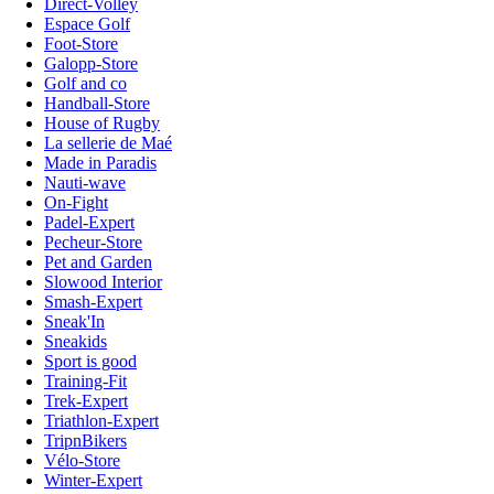
Direct-Volley
Espace Golf
Foot-Store
Galopp-Store
Golf and co
Handball-Store
House of Rugby
La sellerie de Maé
Made in Paradis
Nauti-wave
On-Fight
Padel-Expert
Pecheur-Store
Pet and Garden
Slowood Interior
Smash-Expert
Sneak'In
Sneakids
Sport is good
Training-Fit
Trek-Expert
Triathlon-Expert
TripnBikers
Vélo-Store
Winter-Expert