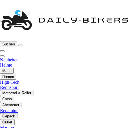
Suchen
Neuheiten
Helme
Mann
Damen
High-Tech
Rennsport
Motorrad & Roller
Cross
Abenteuer
Reparatur
Gepäck
Outlet
Marken