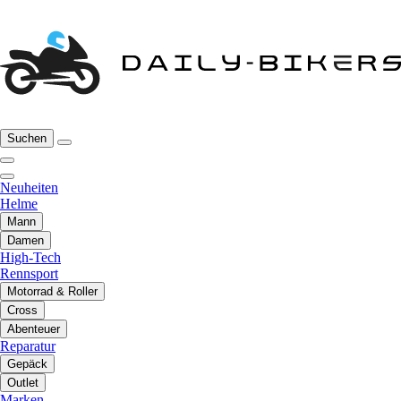
Suchen
Neuheiten
Helme
Mann
Damen
High-Tech
Rennsport
Motorrad & Roller
Cross
Abenteuer
Reparatur
Gepäck
Outlet
Marken