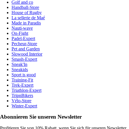
Golf and co
Handball-Store
House of Rugby
La sellerie de Maé
Made in Paradis
Nauti-wave
On-Fight
Padel-Expert
Pecheur-Store
Pet and Garden
Slowood Interior
Smash-Expert
Sneak'In
Sneakids
Sport is good
Training-Fit
Trek-Expert
Triathlon-Expert
TripnBikers
Vélo-Store
Winter-Expert
Abonnieren Sie unseren Newsletter
Profitieren Sie von 10% Rabatt, wenn Sie sich für unseren Newsletter