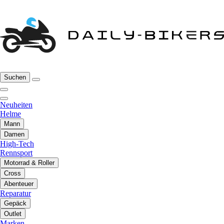
Suchen
Neuheiten
Helme
Mann
Damen
High-Tech
Rennsport
Motorrad & Roller
Cross
Abenteuer
Reparatur
Gepäck
Outlet
Marken