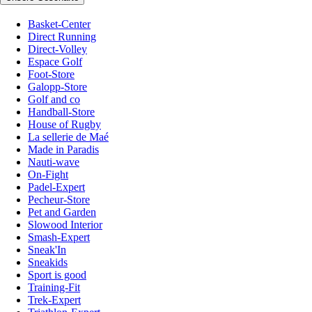
Basket-Center
Direct Running
Direct-Volley
Espace Golf
Foot-Store
Galopp-Store
Golf and co
Handball-Store
House of Rugby
La sellerie de Maé
Made in Paradis
Nauti-wave
On-Fight
Padel-Expert
Pecheur-Store
Pet and Garden
Slowood Interior
Smash-Expert
Sneak'In
Sneakids
Sport is good
Training-Fit
Trek-Expert