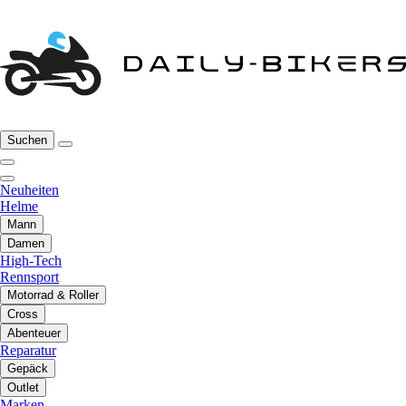
Suchen
Neuheiten
Helme
Mann
Damen
High-Tech
Rennsport
Motorrad & Roller
Cross
Abenteuer
Reparatur
Gepäck
Outlet
Marken