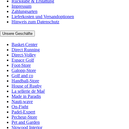
Rückgabe & Erstattung
Impressum
Zahlungsarten
Lieferkosten und Versandoptionen
Hinweis zum Datenschutz
Unsere Geschäfte
Basket-Center
Direct Running
Direct-Volley
Espace Golf
Foot-Store
Galopp-Store
Golf and co
Handball-Store
House of Rugby
La sellerie de Maé
Made in Paradis
Nauti-wave
On-Fight
Padel-Expert
Pecheur-Store
Pet and Garden
Slowood Interior