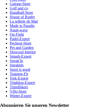
Galopp-Store
Golf and co
Handball-Store
House of Rugby
La sellerie de Maé
Made in Paradis
Nauti-wave
On-Fight
Padel-Expert
Pecheur-Store
Pet and Garden
Slowood Interior
Smash-Expert
Sneak'In
Sneakids
Sport is good
Training-Fit
Trek-Expert
Triathlon-Expert
TripnBikers
Vélo-Store
Winter-Expert
Abonnieren Sie unseren Newsletter