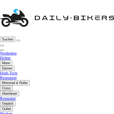
Suchen
Neuheiten
Helme
Mann
Damen
High-Tech
Rennsport
Motorrad & Roller
Cross
Abenteuer
Reparatur
Gepäck
Outlet
Marken