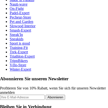
Nauti-wave
On-Fight
Padel-Expert
Pecheur-Store
Pet and Garden
Slowood Interior
Smash-Expert
Sneak'In
Sneakids
Sport is good
Training-Fit
Trek-Expert
Triathlon-Expert
TripnBikers
Vélo-Store
Winter-Expert
Abonnieren Sie unseren Newsletter
Profitieren Sie von 10% Rabatt, wenn Sie sich für unseren Newsletter
anmelden
Abonnieren
Bleiben Sie in Verbindung