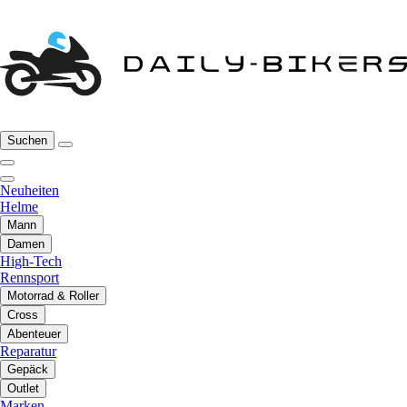
Suchen
Neuheiten
Helme
Mann
Damen
High-Tech
Rennsport
Motorrad & Roller
Cross
Abenteuer
Reparatur
Gepäck
Outlet
Marken