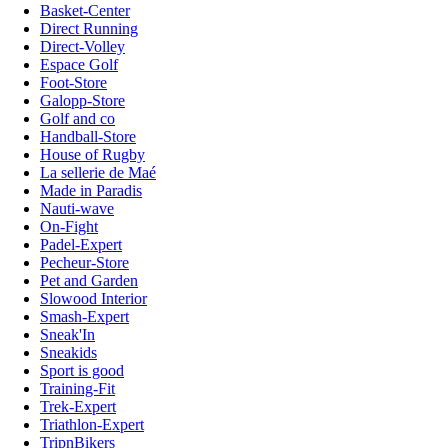
Basket-Center
Direct Running
Direct-Volley
Espace Golf
Foot-Store
Galopp-Store
Golf and co
Handball-Store
House of Rugby
La sellerie de Maé
Made in Paradis
Nauti-wave
On-Fight
Padel-Expert
Pecheur-Store
Pet and Garden
Slowood Interior
Smash-Expert
Sneak'In
Sneakids
Sport is good
Training-Fit
Trek-Expert
Triathlon-Expert
TripnBikers