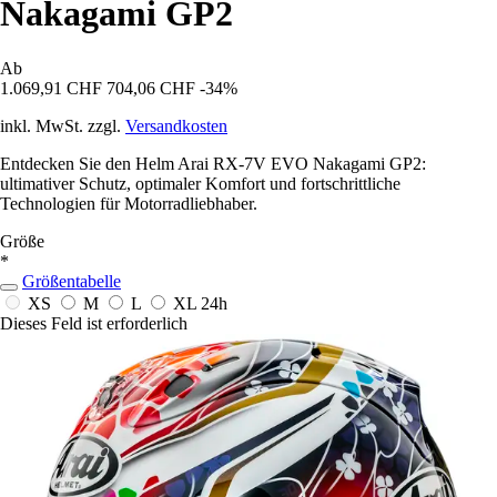
Nakagami GP2
Ab
1.069,91 CHF
704,06 CHF
-34%
inkl. MwSt. zzgl.
Versandkosten
Entdecken Sie den Helm Arai RX-7V EVO Nakagami GP2:
ultimativer Schutz, optimaler Komfort und fortschrittliche
Technologien für Motorradliebhaber.
Größe
*
Größentabelle
XS
M
L
XL
24h
Dieses Feld ist erforderlich