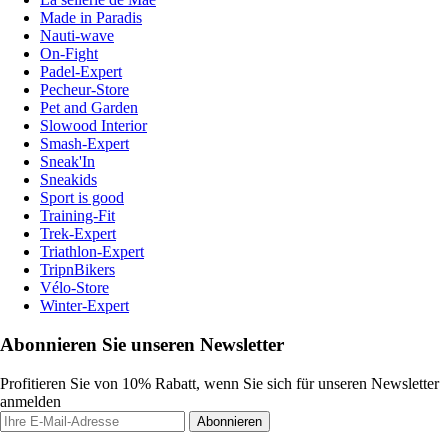
Made in Paradis
Nauti-wave
On-Fight
Padel-Expert
Pecheur-Store
Pet and Garden
Slowood Interior
Smash-Expert
Sneak'In
Sneakids
Sport is good
Training-Fit
Trek-Expert
Triathlon-Expert
TripnBikers
Vélo-Store
Winter-Expert
Abonnieren Sie unseren Newsletter
Profitieren Sie von 10% Rabatt, wenn Sie sich für unseren Newsletter
anmelden
Abonnieren