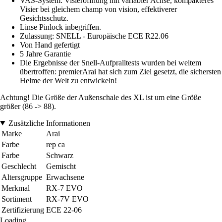
VAS-System: Visieröffnung mit variabler Achse, kompakteres
Visier bei gleichem champ von vision, effektiverer
Gesichtsschutz.
Linse Pinlock inbegriffen.
Zulassung: SNELL - Europäische ECE R22.06
Von Hand gefertigt
5 Jahre Garantie
Die Ergebnisse der Snell-Aufpralltests wurden bei weitem
übertroffen: premierArai hat sich zum Ziel gesetzt, die sichersten
Helme der Welt zu entwickeln!
Achtung! Die Größe der Außenschale des XL ist um eine Größe
größer (86 -> 88).
Zusätzliche Informationen
Marke
Arai
Farbe
rep ca
Farbe
Schwarz
Geschlecht
Gemischt
Altersgruppe
Erwachsene
Merkmal
RX-7 EVO
Sortiment
RX-7V EVO
Zertifizierung
ECE 22-06
Loading...