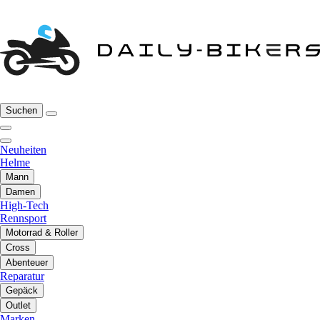
Suchen
Neuheiten
Helme
Mann
Damen
High-Tech
Rennsport
Motorrad & Roller
Cross
Abenteuer
Reparatur
Gepäck
Outlet
Marken