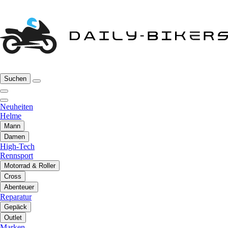
Suchen
Neuheiten
Helme
Mann
Damen
High-Tech
Rennsport
Motorrad & Roller
Cross
Abenteuer
Reparatur
Gepäck
Outlet
Marken