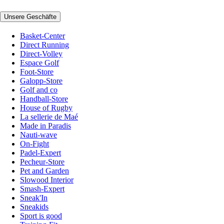
Unsere Geschäfte
Basket-Center
Direct Running
Direct-Volley
Espace Golf
Foot-Store
Galopp-Store
Golf and co
Handball-Store
House of Rugby
La sellerie de Maé
Made in Paradis
Nauti-wave
On-Fight
Padel-Expert
Pecheur-Store
Pet and Garden
Slowood Interior
Smash-Expert
Sneak'In
Sneakids
Sport is good