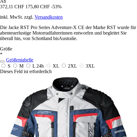
Ab
372,11 CHF
175,80 CHF
-53%
inkl. MwSt. zzgl.
Versandkosten
Die Jacke RST Pro Series Adventure-X CE der Marke RST wurde für
abenteuerlustige Motorradfahrerinnen entworfen und begleitet Sie
überall hin, von Schottland bisAustralie.
Größe
*
Größentabelle
S
M
L
24h
XL
2XL
3XL
Dieses Feld ist erforderlich