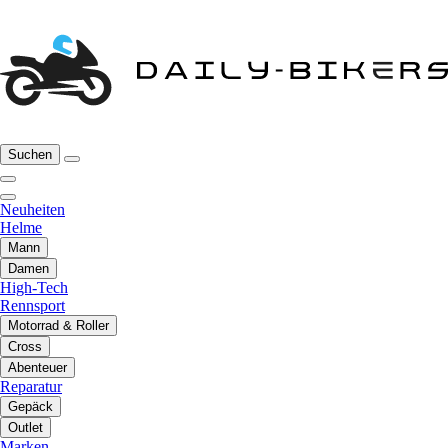
Suchen
Neuheiten
Helme
Mann
Damen
High-Tech
Rennsport
Motorrad & Roller
Cross
Abenteuer
Reparatur
Gepäck
Outlet
Marken