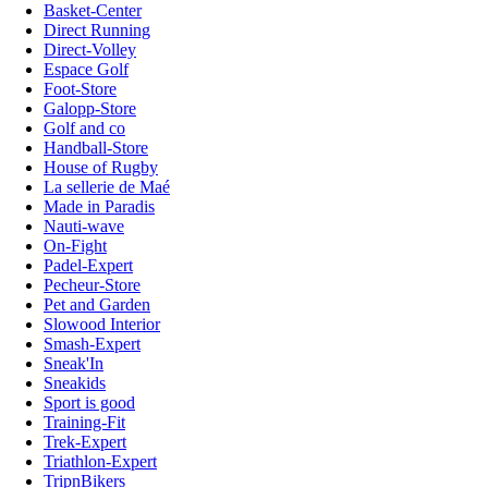
Basket-Center
Direct Running
Direct-Volley
Espace Golf
Foot-Store
Galopp-Store
Golf and co
Handball-Store
House of Rugby
La sellerie de Maé
Made in Paradis
Nauti-wave
On-Fight
Padel-Expert
Pecheur-Store
Pet and Garden
Slowood Interior
Smash-Expert
Sneak'In
Sneakids
Sport is good
Training-Fit
Trek-Expert
Triathlon-Expert
TripnBikers