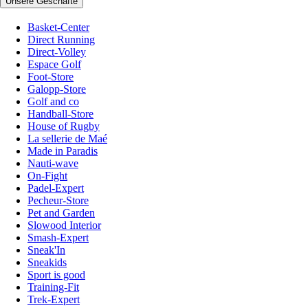
Unsere Geschäfte
Basket-Center
Direct Running
Direct-Volley
Espace Golf
Foot-Store
Galopp-Store
Golf and co
Handball-Store
House of Rugby
La sellerie de Maé
Made in Paradis
Nauti-wave
On-Fight
Padel-Expert
Pecheur-Store
Pet and Garden
Slowood Interior
Smash-Expert
Sneak'In
Sneakids
Sport is good
Training-Fit
Trek-Expert