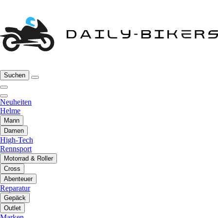
Suchen
Neuheiten
Helme
Mann
Damen
High-Tech
Rennsport
Motorrad & Roller
Cross
Abenteuer
Reparatur
Gepäck
Outlet
Marken