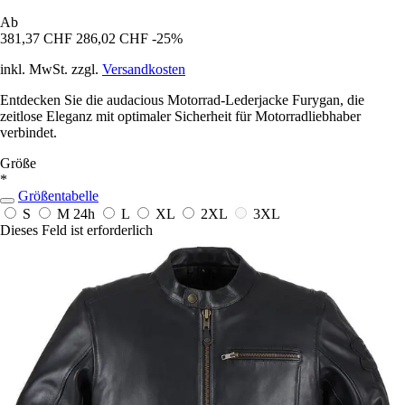
Ab
381,37 CHF
286,02 CHF
-25%
inkl. MwSt. zzgl.
Versandkosten
Entdecken Sie die audacious Motorrad-Lederjacke Furygan, die
zeitlose Eleganz mit optimaler Sicherheit für Motorradliebhaber
verbindet.
Größe
*
Größentabelle
S
M
24h
L
XL
2XL
3XL
Dieses Feld ist erforderlich