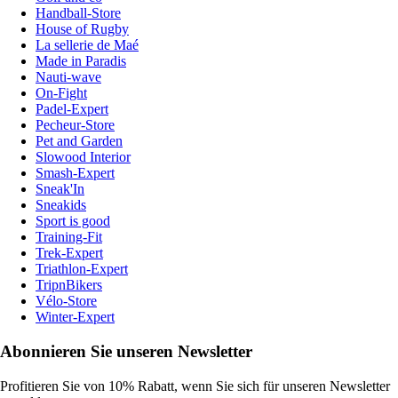
Handball-Store
House of Rugby
La sellerie de Maé
Made in Paradis
Nauti-wave
On-Fight
Padel-Expert
Pecheur-Store
Pet and Garden
Slowood Interior
Smash-Expert
Sneak'In
Sneakids
Sport is good
Training-Fit
Trek-Expert
Triathlon-Expert
TripnBikers
Vélo-Store
Winter-Expert
Abonnieren Sie unseren Newsletter
Profitieren Sie von 10% Rabatt, wenn Sie sich für unseren Newsletter