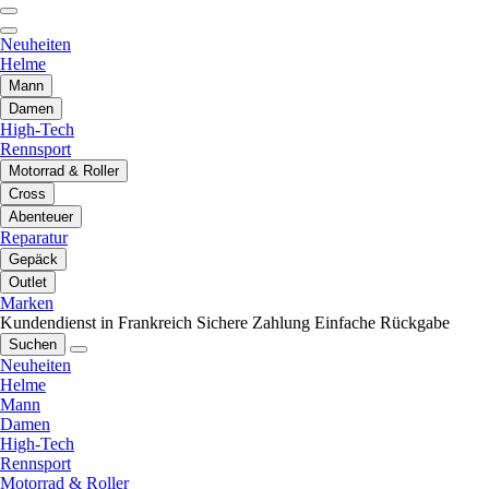
Neuheiten
Helme
Mann
Damen
High-Tech
Rennsport
Motorrad & Roller
Cross
Abenteuer
Reparatur
Gepäck
Outlet
Marken
Kundendienst in Frankreich
Sichere Zahlung
Einfache Rückgabe
Suchen
Neuheiten
Helme
Mann
Damen
High-Tech
Rennsport
Motorrad & Roller