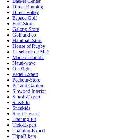
Basket-Center
Direct Running
Direct-Volley
Espace Golf
Foot-Store
Galopp-Store
Golf and co
Handball-Store
House of Rugby
La sellerie de Maé
Made in Paradis
Nauti-wave
On-Fight
Padel-Expert
Pecheur-Store
Pet and Garden
Slowood Interior
Smash-Expert
Sneak'In
Sneakids
Sport is good
Training-Fit
Trek-Expert
Triathlon-Expert
TripnBikers