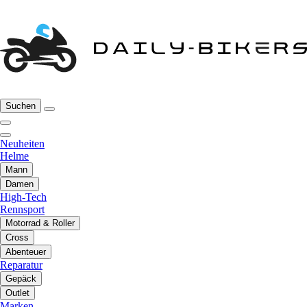
Suchen
Neuheiten
Helme
Mann
Damen
High-Tech
Rennsport
Motorrad & Roller
Cross
Abenteuer
Reparatur
Gepäck
Outlet
Marken