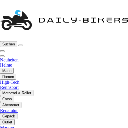
Suchen
Neuheiten
Helme
Mann
Damen
High-Tech
Rennsport
Motorrad & Roller
Cross
Abenteuer
Reparatur
Gepäck
Outlet
Marken