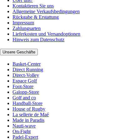
Über uns?
Kontaktieren Sie uns
Allgemeine Verkaufsbedingungen
Rückgabe & Erstattung
Impressum
Zahlungsarten
Lieferkosten und Versandoptionen
Hinweis zum Datenschutz
Unsere Geschäfte
Basket-Center
Direct Running
Direct-Volley
Espace Golf
Foot-Store
Galopp-Store
Golf and co
Handball-Store
House of Rugby
La sellerie de Maé
Made in Paradis
Nauti-wave
On-Fight
Padel-Expert