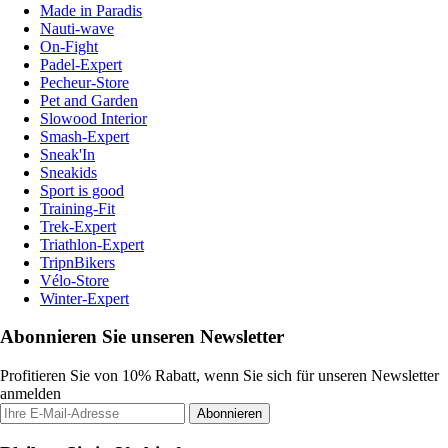
Made in Paradis
Nauti-wave
On-Fight
Padel-Expert
Pecheur-Store
Pet and Garden
Slowood Interior
Smash-Expert
Sneak'In
Sneakids
Sport is good
Training-Fit
Trek-Expert
Triathlon-Expert
TripnBikers
Vélo-Store
Winter-Expert
Abonnieren Sie unseren Newsletter
Profitieren Sie von 10% Rabatt, wenn Sie sich für unseren Newsletter
anmelden
Abonnieren