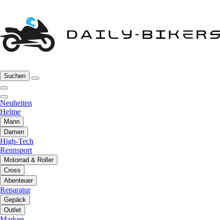
Suchen
Neuheiten
Helme
Mann
Damen
High-Tech
Rennsport
Motorrad & Roller
Cross
Abenteuer
Reparatur
Gepäck
Outlet
Marken