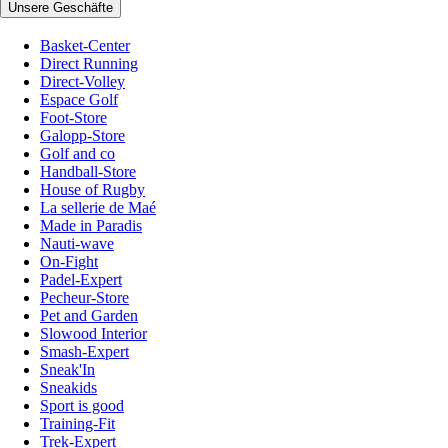
Unsere Geschäfte
Basket-Center
Direct Running
Direct-Volley
Espace Golf
Foot-Store
Galopp-Store
Golf and co
Handball-Store
House of Rugby
La sellerie de Maé
Made in Paradis
Nauti-wave
On-Fight
Padel-Expert
Pecheur-Store
Pet and Garden
Slowood Interior
Smash-Expert
Sneak'In
Sneakids
Sport is good
Training-Fit
Trek-Expert