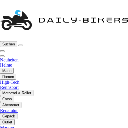
Suchen
Neuheiten
Helme
Mann
Damen
High-Tech
Rennsport
Motorrad & Roller
Cross
Abenteuer
Reparatur
Gepäck
Outlet
Marken