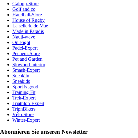
Galopp-Store
Golf and co
Handball-Store
House of Rugby
La sellerie de Maé
Made in Paradis
Nauti-wave
On-Fight
Padel-Expert
Pecheur-Store
Pet and Garden
Slowood Interior
Smash-Expert
Sneak'In
Sneakids
Sport is good
Training-Fit
Trek-Expert
Triathlon-Expert
TripnBikers
Vélo-Store
Winter-Expert
Abonnieren Sie unseren Newsletter