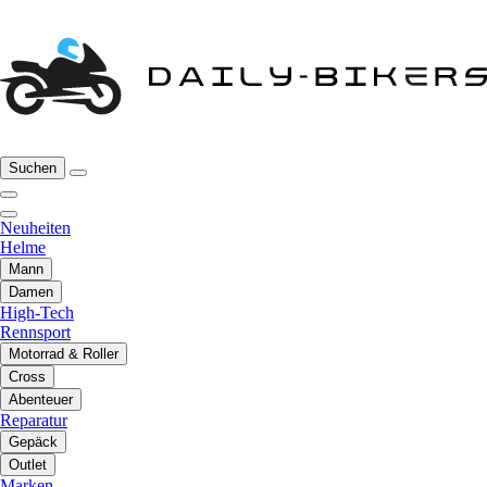
Suchen
Neuheiten
Helme
Mann
Damen
High-Tech
Rennsport
Motorrad & Roller
Cross
Abenteuer
Reparatur
Gepäck
Outlet
Marken