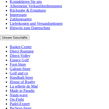
Kontaktieren Sie uns
Allgemeine Verkaufsbedingungen
Rückgabe & Erstattung
Impressum
Zahlungsarten
Lieferkosten und Versandoptionen
Hinweis zum Datenschutz
Unsere Geschäfte
Basket-Center
Direct Running
Direct-Volley
Espace Golf
Foot-Store
Galopp-Store
Golf and co
Handball-Store
House of Rugby
La sellerie de Maé
Made in Paradis
Nauti-wave
On-Fight
Padel-Expert
Pecheur-Store