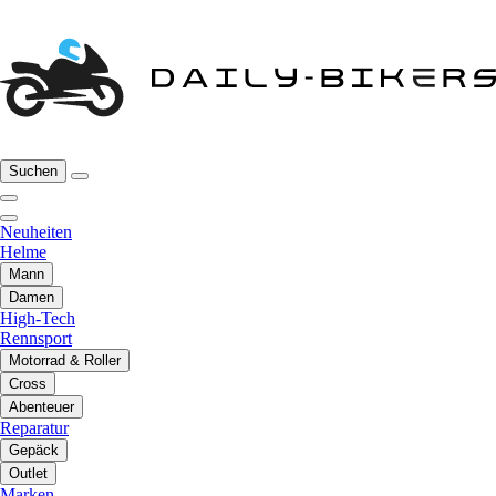
Suchen
Neuheiten
Helme
Mann
Damen
High-Tech
Rennsport
Motorrad & Roller
Cross
Abenteuer
Reparatur
Gepäck
Outlet
Marken