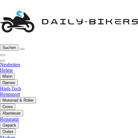
Suchen
Neuheiten
Helme
Mann
Damen
High-Tech
Rennsport
Motorrad & Roller
Cross
Abenteuer
Reparatur
Gepäck
Outlet
Marken