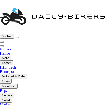
Suchen
Neuheiten
Helme
Mann
Damen
High-Tech
Rennsport
Motorrad & Roller
Cross
Abenteuer
Reparatur
Gepäck
Outlet
Marken