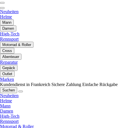
Neuheiten
Helme
Mann
Damen
High-Tech
Rennsport
Motorrad & Roller
Cross
Abenteuer
Reparatur
Gepäck
Outlet
Marken
Kundendienst in Frankreich
Sichere Zahlung
Einfache Rückgabe
Suchen
Neuheiten
Helme
Mann
Damen
High-Tech
Rennsport
Motorrad & Roller