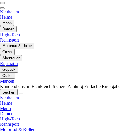
Neuheiten
Helme
Mann
Damen
High-Tech
Rennsport
Motorrad & Roller
Cross
Abenteuer
Reparatur
Gepäck
Outlet
Marken
Kundendienst in Frankreich
Sichere Zahlung
Einfache Rückgabe
Suchen
Neuheiten
Helme
Mann
Damen
High-Tech
Rennsport
Motorrad & Roller