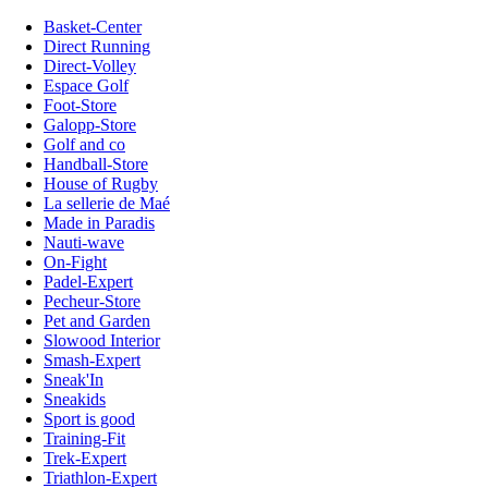
Basket-Center
Direct Running
Direct-Volley
Espace Golf
Foot-Store
Galopp-Store
Golf and co
Handball-Store
House of Rugby
La sellerie de Maé
Made in Paradis
Nauti-wave
On-Fight
Padel-Expert
Pecheur-Store
Pet and Garden
Slowood Interior
Smash-Expert
Sneak'In
Sneakids
Sport is good
Training-Fit
Trek-Expert
Triathlon-Expert