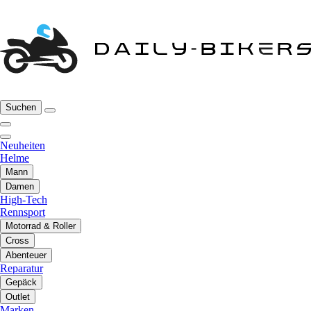
Suchen
Neuheiten
Helme
Mann
Damen
High-Tech
Rennsport
Motorrad & Roller
Cross
Abenteuer
Reparatur
Gepäck
Outlet
Marken