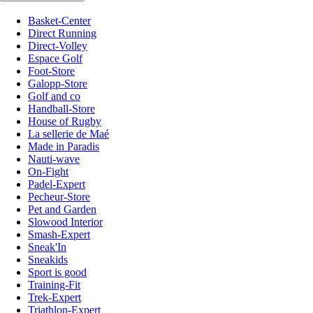
Basket-Center
Direct Running
Direct-Volley
Espace Golf
Foot-Store
Galopp-Store
Golf and co
Handball-Store
House of Rugby
La sellerie de Maé
Made in Paradis
Nauti-wave
On-Fight
Padel-Expert
Pecheur-Store
Pet and Garden
Slowood Interior
Smash-Expert
Sneak'In
Sneakids
Sport is good
Training-Fit
Trek-Expert
Triathlon-Expert