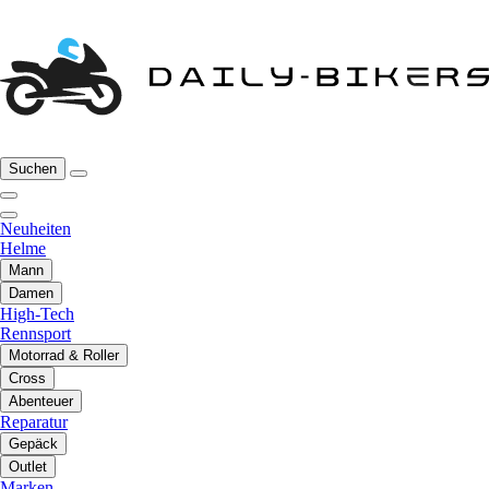
Suchen
Neuheiten
Helme
Mann
Damen
High-Tech
Rennsport
Motorrad & Roller
Cross
Abenteuer
Reparatur
Gepäck
Outlet
Marken