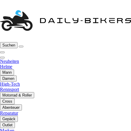
Suchen
Neuheiten
Helme
Mann
Damen
High-Tech
Rennsport
Motorrad & Roller
Cross
Abenteuer
Reparatur
Gepäck
Outlet
Marken