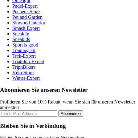
On-Fight
Padel-Expert
Pecheur-Store
Pet and Garden
Slowood Interior
Smash-Expert
Sneak'In
Sneakids
Sport is good
Training-Fit
Trek-Expert
Triathlon-Expert
TripnBikers
Vélo-Store
Winter-Expert
Abonnieren Sie unseren Newsletter
Profitieren Sie von 10% Rabatt, wenn Sie sich für unseren Newsletter
anmelden
Abonnieren
Bleiben Sie in Verbindung
Folgen Sie uns in den sozialen Netzwerken