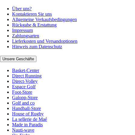
Über uns?
Kontaktieren Sie uns
Allgemeine Verkaufsbedingungen
Rückgabe & Erstattung
Impressum
Zahlungsarten
Lieferkosten und Versandoptionen
Hinweis zum Datenschutz
Unsere Geschäfte
Basket-Center
Direct Running
Direct-Volley
Espace Golf
Foot-Store
Galopp-Store
Golf and co
Handball-Store
House of Rugby
La sellerie de Maé
Made in Paradis
Nauti-wave