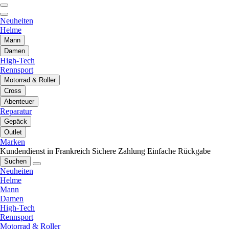
Neuheiten
Helme
Mann
Damen
High-Tech
Rennsport
Motorrad & Roller
Cross
Abenteuer
Reparatur
Gepäck
Outlet
Marken
Kundendienst in Frankreich
Sichere Zahlung
Einfache Rückgabe
Suchen
Neuheiten
Helme
Mann
Damen
High-Tech
Rennsport
Motorrad & Roller