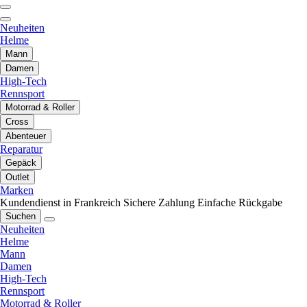
Neuheiten
Helme
Mann
Damen
High-Tech
Rennsport
Motorrad & Roller
Cross
Abenteuer
Reparatur
Gepäck
Outlet
Marken
Kundendienst in Frankreich
Sichere Zahlung
Einfache Rückgabe
Suchen
Neuheiten
Helme
Mann
Damen
High-Tech
Rennsport
Motorrad & Roller