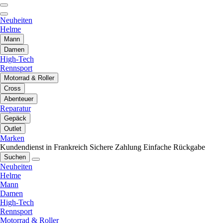
Neuheiten
Helme
Mann
Damen
High-Tech
Rennsport
Motorrad & Roller
Cross
Abenteuer
Reparatur
Gepäck
Outlet
Marken
Kundendienst in Frankreich
Sichere Zahlung
Einfache Rückgabe
Suchen
Neuheiten
Helme
Mann
Damen
High-Tech
Rennsport
Motorrad & Roller