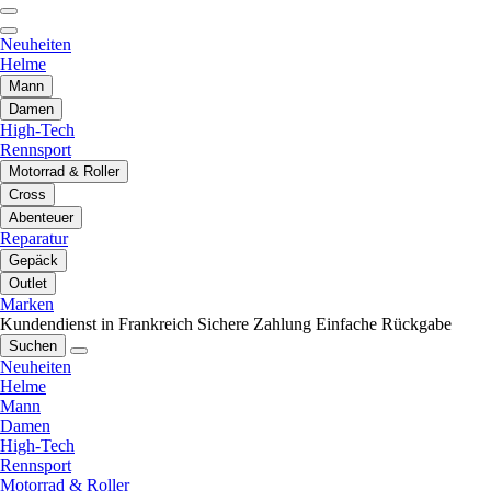
Neuheiten
Helme
Mann
Damen
High-Tech
Rennsport
Motorrad & Roller
Cross
Abenteuer
Reparatur
Gepäck
Outlet
Marken
Kundendienst in Frankreich
Sichere Zahlung
Einfache Rückgabe
Suchen
Neuheiten
Helme
Mann
Damen
High-Tech
Rennsport
Motorrad & Roller