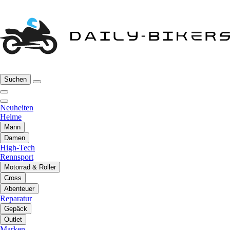
Suchen
Neuheiten
Helme
Mann
Damen
High-Tech
Rennsport
Motorrad & Roller
Cross
Abenteuer
Reparatur
Gepäck
Outlet
Marken