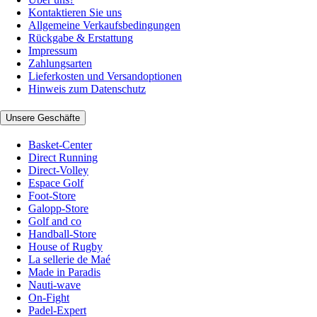
Kontaktieren Sie uns
Allgemeine Verkaufsbedingungen
Rückgabe & Erstattung
Impressum
Zahlungsarten
Lieferkosten und Versandoptionen
Hinweis zum Datenschutz
Unsere Geschäfte
Basket-Center
Direct Running
Direct-Volley
Espace Golf
Foot-Store
Galopp-Store
Golf and co
Handball-Store
House of Rugby
La sellerie de Maé
Made in Paradis
Nauti-wave
On-Fight
Padel-Expert