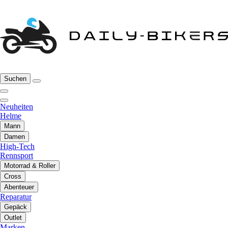
Suchen
Neuheiten
Helme
Mann
Damen
High-Tech
Rennsport
Motorrad & Roller
Cross
Abenteuer
Reparatur
Gepäck
Outlet
Marken