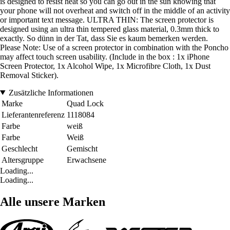
is designed to resist heat so you can go out in the sun knowing that
your phone will not overheat and switch off in the middle of an activity
or important text message. ULTRA THIN: The screen protector is
designed using an ultra thin tempered glass material, 0.3mm thick to
exactly. So dünn in der Tat, dass Sie es kaum bemerken werden.
Please Note: Use of a screen protector in combination with the Poncho
may affect touch screen usability. (Include in the box : 1x iPhone
Screen Protector, 1x Alcohol Wipe, 1x Microfibre Cloth, 1x Dust
Removal Sticker).
Zusätzliche Informationen
Marke
Quad Lock
Lieferantenreferenz
1118084
Farbe
weiß
Farbe
Weiß
Geschlecht
Gemischt
Altersgruppe
Erwachsene
Loading...
Loading...
Alle unsere Marken