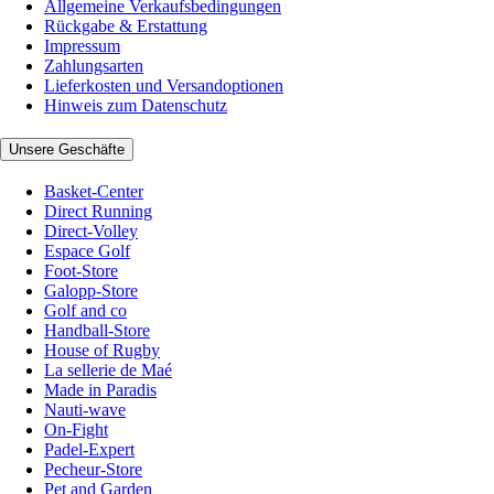
Allgemeine Verkaufsbedingungen
Rückgabe & Erstattung
Impressum
Zahlungsarten
Lieferkosten und Versandoptionen
Hinweis zum Datenschutz
Unsere Geschäfte
Basket-Center
Direct Running
Direct-Volley
Espace Golf
Foot-Store
Galopp-Store
Golf and co
Handball-Store
House of Rugby
La sellerie de Maé
Made in Paradis
Nauti-wave
On-Fight
Padel-Expert
Pecheur-Store
Pet and Garden