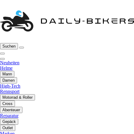
Suchen
Neuheiten
Helme
Mann
Damen
High-Tech
Rennsport
Motorrad & Roller
Cross
Abenteuer
Reparatur
Gepäck
Outlet
Marken