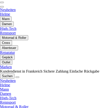
Neuheiten
Helme
Mann
Damen
High-Tech
Rennsport
Motorrad & Roller
Cross
Abenteuer
Reparatur
Gepäck
Outlet
Marken
Kundendienst in Frankreich
Sichere Zahlung
Einfache Rückgabe
Suchen
Neuheiten
Helme
Mann
Damen
High-Tech
Rennsport
Motorrad & Roller