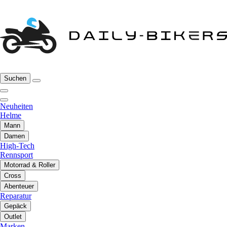
Suchen
Neuheiten
Helme
Mann
Damen
High-Tech
Rennsport
Motorrad & Roller
Cross
Abenteuer
Reparatur
Gepäck
Outlet
Marken