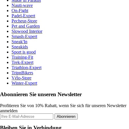
Made in Paradis
Nauti-wave
On-Fight
Padel-Expert
Pecheur-Store
Pet and Garden
Slowood Interior
Smash-Expert
Sneak'In
Sneakids
Sport is good
Training-Fit
Trek-Expert
Triathlon-Expert
TripnBikers
Vélo-Store
Winter-Expert
Abonnieren Sie unseren Newsletter
Profitieren Sie von 10% Rabatt, wenn Sie sich für unseren Newsletter
anmelden
Abonnieren
Bleiben Sie in Verbindung