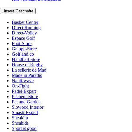
Unsere Geschäfte
Basket-Center
Direct Running
Direct-Volley
Espace Golf
Foot-Store
Galopp-Store
Golf and co
Handball-Store
House of Rugby
La sellerie de Maé
Made in Paradis
Nauti-wave
On-Fight
Padel-Expert
Pecheur-Store
Pet and Garden
Slowood Interior
Smash-Expert
Sneak'In
Sneakids
Sport is good