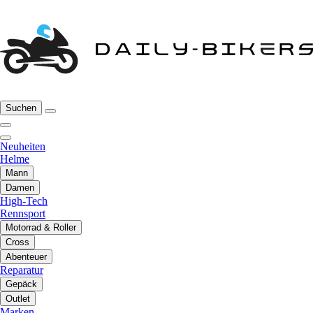
Suchen
Neuheiten
Helme
Mann
Damen
High-Tech
Rennsport
Motorrad & Roller
Cross
Abenteuer
Reparatur
Gepäck
Outlet
Marken