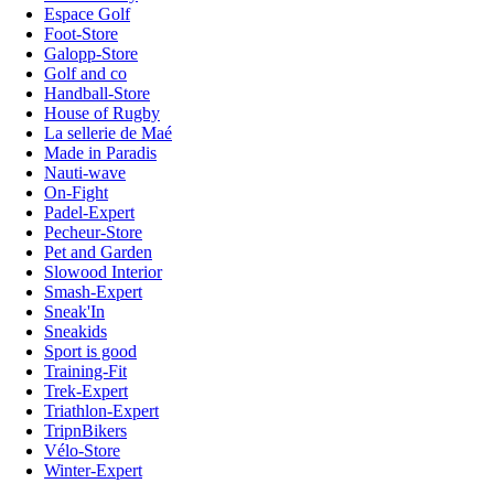
Espace Golf
Foot-Store
Galopp-Store
Golf and co
Handball-Store
House of Rugby
La sellerie de Maé
Made in Paradis
Nauti-wave
On-Fight
Padel-Expert
Pecheur-Store
Pet and Garden
Slowood Interior
Smash-Expert
Sneak'In
Sneakids
Sport is good
Training-Fit
Trek-Expert
Triathlon-Expert
TripnBikers
Vélo-Store
Winter-Expert