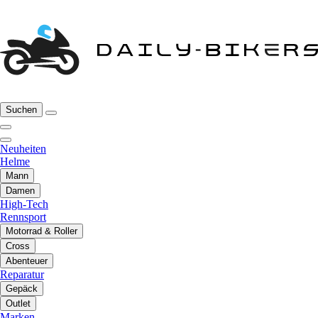
Suchen
Neuheiten
Helme
Mann
Damen
High-Tech
Rennsport
Motorrad & Roller
Cross
Abenteuer
Reparatur
Gepäck
Outlet
Marken