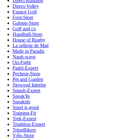
Direct Running
Direct-Volley
Espace Golf
Foot-Store
Galopp-Store
Golf and co
Handball-Store
House of Rugby
La sellerie de Maé
Made in Paradis
Nauti-wave
On-Fight
Padel-Expert
Pecheur-Store
Pet and Garden
Slowood Interior
Smash-Expert
Sneak'In
Sneakids
Sport is good
Training-Fit
Trek-Expert
Triathlon-Expert
TripnBikers
Vélo-Store