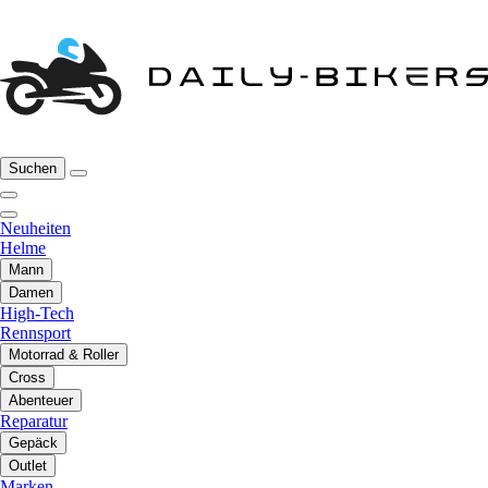
Suchen
Neuheiten
Helme
Mann
Damen
High-Tech
Rennsport
Motorrad & Roller
Cross
Abenteuer
Reparatur
Gepäck
Outlet
Marken