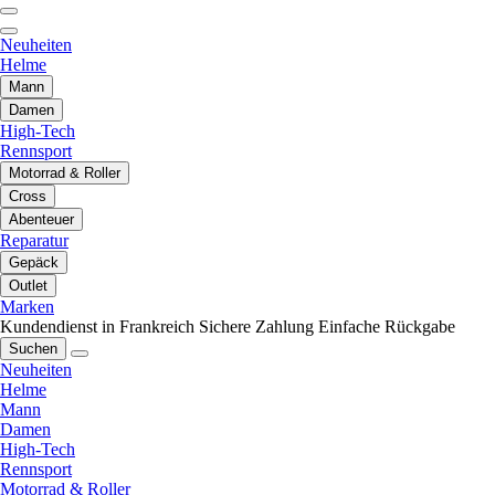
Neuheiten
Helme
Mann
Damen
High-Tech
Rennsport
Motorrad & Roller
Cross
Abenteuer
Reparatur
Gepäck
Outlet
Marken
Kundendienst in Frankreich
Sichere Zahlung
Einfache Rückgabe
Suchen
Neuheiten
Helme
Mann
Damen
High-Tech
Rennsport
Motorrad & Roller