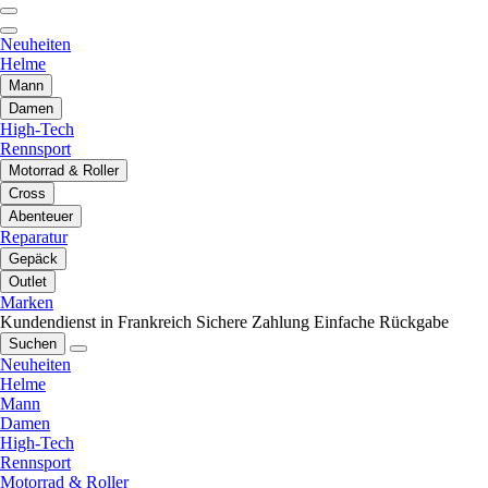
Neuheiten
Helme
Mann
Damen
High-Tech
Rennsport
Motorrad & Roller
Cross
Abenteuer
Reparatur
Gepäck
Outlet
Marken
Kundendienst in Frankreich
Sichere Zahlung
Einfache Rückgabe
Suchen
Neuheiten
Helme
Mann
Damen
High-Tech
Rennsport
Motorrad & Roller