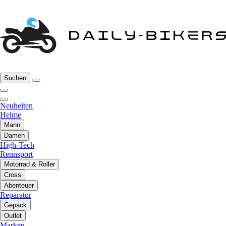
Suchen
Neuheiten
Helme
Mann
Damen
High-Tech
Rennsport
Motorrad & Roller
Cross
Abenteuer
Reparatur
Gepäck
Outlet
Marken