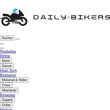
Suchen
Neuheiten
Helme
Mann
Damen
High-Tech
Rennsport
Motorrad & Roller
Cross
Abenteuer
Reparatur
Gepäck
Outlet
Marken