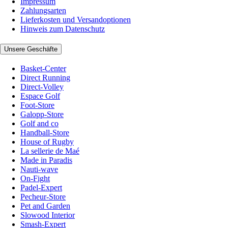
Impressum
Zahlungsarten
Lieferkosten und Versandoptionen
Hinweis zum Datenschutz
Unsere Geschäfte
Basket-Center
Direct Running
Direct-Volley
Espace Golf
Foot-Store
Galopp-Store
Golf and co
Handball-Store
House of Rugby
La sellerie de Maé
Made in Paradis
Nauti-wave
On-Fight
Padel-Expert
Pecheur-Store
Pet and Garden
Slowood Interior
Smash-Expert