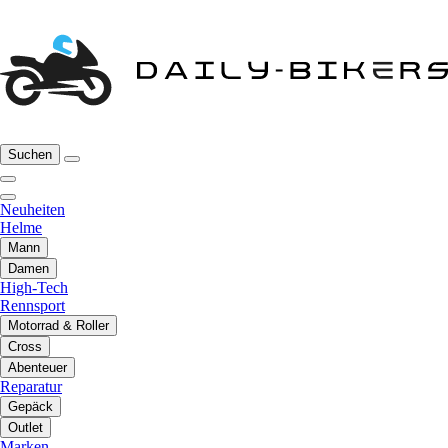
Suchen
Neuheiten
Helme
Mann
Damen
High-Tech
Rennsport
Motorrad & Roller
Cross
Abenteuer
Reparatur
Gepäck
Outlet
Marken