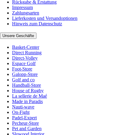
Rückgabe & Erstattung
Impressum
Zahlungsarten
Lieferkosten und Versandoptionen
Hinweis zum Datenschutz
Unsere Geschäfte
Basket-Center
Direct Running
Direct-Volley
Espace Golf
Foot-Store
Galopp-Store
Golf and co
Handball-Store
House of Rugby
La sellerie de Maé
Made in Paradis
Nauti-wave
On-Fight
Padel-Expert
Pecheur-Store
Pet and Garden
Slowood Interior