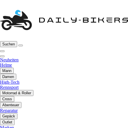
Suchen
Neuheiten
Helme
Mann
Damen
High-Tech
Rennsport
Motorrad & Roller
Cross
Abenteuer
Reparatur
Gepäck
Outlet
Marken