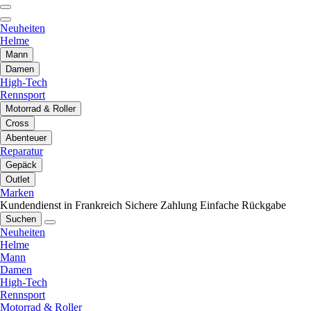
Neuheiten
Helme
Mann
Damen
High-Tech
Rennsport
Motorrad & Roller
Cross
Abenteuer
Reparatur
Gepäck
Outlet
Marken
Kundendienst in Frankreich
Sichere Zahlung
Einfache Rückgabe
Suchen
Neuheiten
Helme
Mann
Damen
High-Tech
Rennsport
Motorrad & Roller