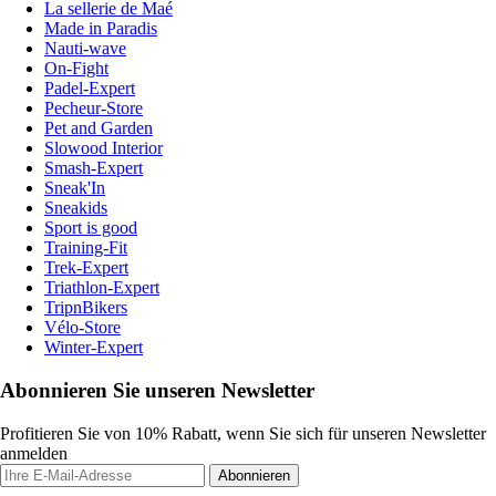
La sellerie de Maé
Made in Paradis
Nauti-wave
On-Fight
Padel-Expert
Pecheur-Store
Pet and Garden
Slowood Interior
Smash-Expert
Sneak'In
Sneakids
Sport is good
Training-Fit
Trek-Expert
Triathlon-Expert
TripnBikers
Vélo-Store
Winter-Expert
Abonnieren Sie unseren Newsletter
Profitieren Sie von 10% Rabatt, wenn Sie sich für unseren Newsletter
anmelden
Abonnieren