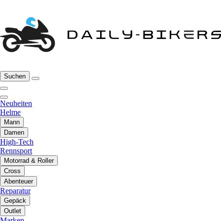
Suchen
Neuheiten
Helme
Mann
Damen
High-Tech
Rennsport
Motorrad & Roller
Cross
Abenteuer
Reparatur
Gepäck
Outlet
Marken